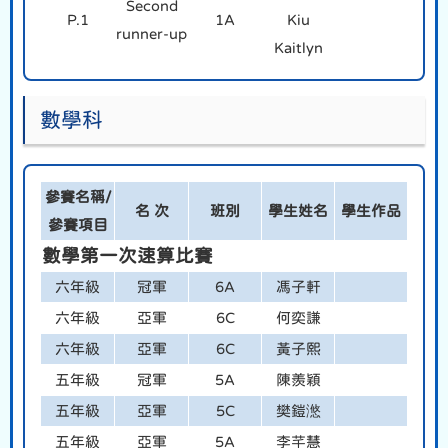
Second
P.1
1A
Kiu
runner-up
Kaitlyn
數學科
參賽名稱/
名 次
班別
學生姓名
學生作品
參賽項目
數學第一次速算比賽
六年級
冠軍
6A
馮子軒
六年級
亞軍
6C
何奕謙
六年級
亞軍
6C
黃子熙
五年級
冠軍
5A
陳羨穎
五年級
亞軍
5C
樊鎧滺
五年級
亞軍
5A
李芊慧