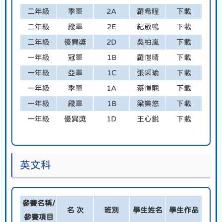
二年級
季軍
2A
羅希曈
下載
二年級
殿軍
2E
紀啟鳴
下載
二年級
優異獎
2D
吳柏嵐
下載
一年級
冠軍
1B
羅愷晴
下載
一年級
亞軍
1C
張采瑜
下載
一年級
季軍
1A
蔡愷翹
下載
一年級
殿軍
1B
梁樂悠
下載
一年級
優異獎
1D
王心鋭
下載
英文科
參賽名稱/
名 次
班別
學生姓名
學生作品
參賽項目