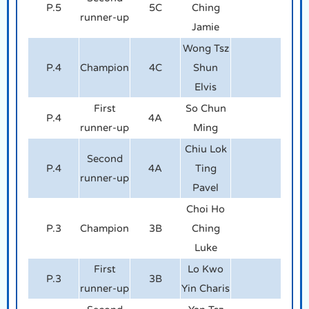
P.5
5C
Ching
runner-up
Jamie
Wong Tsz
P.4
Champion
4C
Shun
Elvis
First
So Chun
P.4
4A
runner-up
Ming
Chiu Lok
Second
P.4
4A
Ting
runner-up
Pavel
Choi Ho
P.3
Champion
3B
Ching
Luke
First
Lo Kwo
P.3
3B
runner-up
Yin Charis