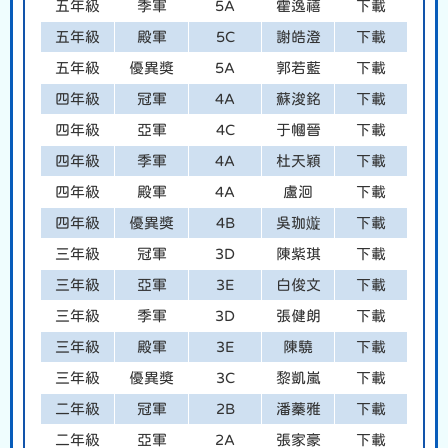
五年級
季軍
5A
霍逸禧
下載
五年級
殿軍
5C
謝皓澄
下載
五年級
優異獎
5A
郭若藍
下載
四年級
冠軍
4A
蘇浚銘
下載
四年級
亞軍
4C
于幗晉
下載
四年級
季軍
4A
杜天穎
下載
四年級
殿軍
4A
盧洄
下載
四年級
優異獎
4B
吳珈嫙
下載
三年級
冠軍
3D
陳紫琪
下載
三年級
亞軍
3E
白俊文
下載
三年級
季軍
3D
張健朗
下載
三年級
殿軍
3E
陳驍
下載
三年級
優異獎
3C
黎凱嵐
下載
二年級
冠軍
2B
潘蓁雅
下載
二年級
亞軍
2A
張家豪
下載