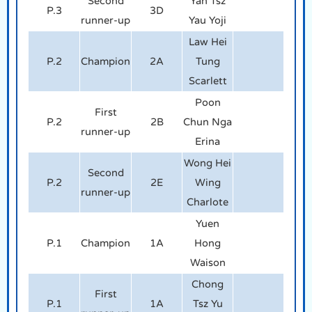
Second
Yan Tsz
P.3
3D
runner-up
Yau Yoji
Law Hei
P.2
Champion
2A
Tung
Scarlett
Poon
First
P.2
2B
Chun Nga
runner-up
Erina
Wong Hei
Second
P.2
2E
Wing
runner-up
Charlote
Yuen
P.1
Champion
1A
Hong
Waison
Chong
First
P.1
1A
Tsz Yu