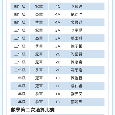
四年級
冠軍
4C
李禎達
四年級
亞軍
4A
龍鈞洋
四年級
季軍
4A
吳傲遜
三年級
冠軍
3A
李承樾
三年級
亞軍
3A
楊士翀
三年級
季軍
3A
陳子維
二年級
冠軍
2C
岑星賢
二年級
冠軍
2B
陳彥嘉
二年級
季軍
2E
馮思逸
一年級
冠軍
1D
陳啓恆
一年級
冠軍
1C
楊仁睿
一年級
季軍
1A
劉天又
一年級
季軍
1D
鄒嗚輝
數學第二次速算比賽