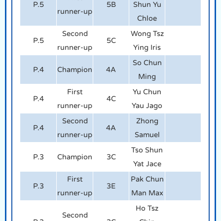
P.5
5B
Shun Yu
runner-up
Chloe
Second
Wong Tsz
P.5
5C
runner-up
Ying Iris
So Chun
P.4
Champion
4A
Ming
First
Yu Chun
P.4
4C
runner-up
Yau Jago
Second
Zhong
P.4
4A
runner-up
Samuel
Tso Shun
P.3
Champion
3C
Yat Jace
First
Pak Chun
P.3
3E
runner-up
Man Max
Ho Tsz
Second