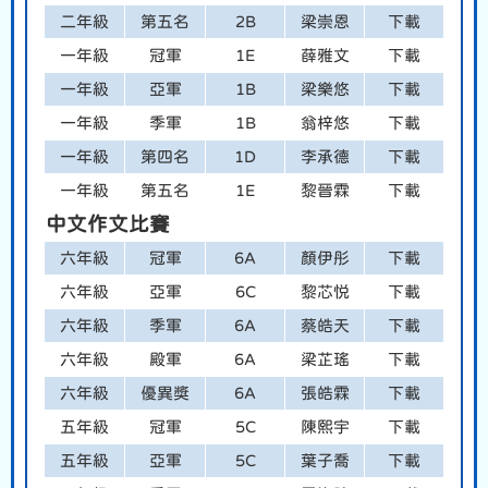
二年級
第五名
2B
梁崇恩
下載
一年級
冠軍
1E
薛雅文
下載
一年級
亞軍
1B
梁樂悠
下載
一年級
季軍
1B
翁梓悠
下載
一年級
第四名
1D
李承德
下載
一年級
第五名
1E
黎晉霖
下載
中文作文比賽
六年級
冠軍
6A
顏伊彤
下載
六年級
亞軍
6C
黎芯悦
下載
六年級
季軍
6A
蔡皓天
下載
六年級
殿軍
6A
梁芷瑤
下載
六年級
優異獎
6A
張皓霖
下載
五年級
冠軍
5C
陳熙宇
下載
五年級
亞軍
5C
葉子喬
下載