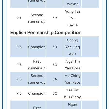
runner-up
Wayne
Yung Tsz
Second
P.1
1B
Yau
runner-up
Kaylie
English Penmanship Competition
Chong
P.6
Champion
6D
Yan Ling
Avis
First
Ngai Tin
P.6
6D
runner-up
Yan Dora
Second
Ho Ching
P.6
6A
runner-up
Yan Kate
Tse Tsz
P.5
Champion
5C
Kiu Ginny
Ngan
First