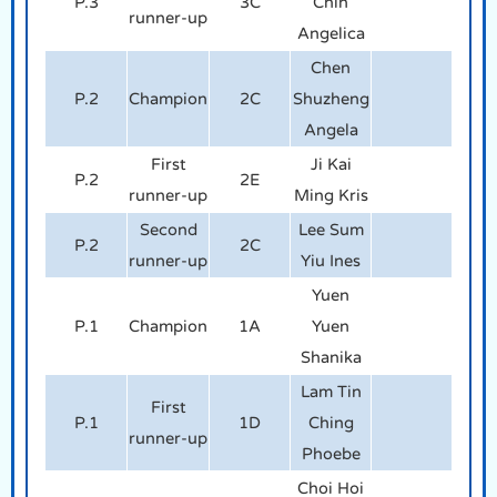
P.3
3C
Chin
runner-up
Angelica
Chen
P.2
Champion
2C
Shuzheng
Angela
First
Ji Kai
P.2
2E
runner-up
Ming Kris
Second
Lee Sum
P.2
2C
runner-up
Yiu Ines
Yuen
P.1
Champion
1A
Yuen
Shanika
Lam Tin
First
P.1
1D
Ching
runner-up
Phoebe
Choi Hoi