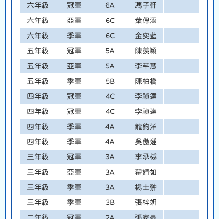
六年級
冠軍
6A
馮子軒
六年級
亞軍
6C
葉偲涵
六年級
季軍
6C
金奕藍
五年級
冠軍
5A
陳羨穎
五年級
亞軍
5A
李芊慧
五年級
季軍
5B
陳柏橋
四年級
冠軍
4C
李禎達
四年級
冠軍
4C
李禎達
四年級
季軍
4A
龍鈞洋
四年級
季軍
4A
吳傲遜
三年級
冠軍
3A
李承樾
三年級
亞軍
3A
翟婧如
三年級
季軍
3A
楊士翀
三年級
季軍
3B
張梓妍
二年級
冠軍
2A
張家豪