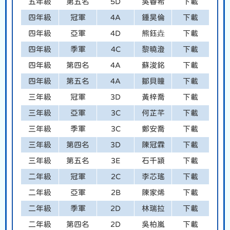
五年級
第五名
5D
吳睿希
下載
四年級
冠軍
4A
鍾昊倫
下載
四年級
亞軍
4D
熊鈺垚
下載
四年級
季軍
4C
黎曉澄
下載
四年級
第四名
4A
蘇浚銘
下載
四年級
第五名
4A
鄒貝瞳
下載
三年級
冠軍
3D
黃梓喬
下載
三年級
亞軍
3C
何芷芊
下載
三年級
季軍
3C
鄭安喬
下載
三年級
第四名
3D
陳冠霖
下載
三年級
第五名
3E
石千潁
下載
二年級
冠軍
2C
李芯瑤
下載
二年級
亞軍
2B
陳家烯
下載
二年級
季軍
2D
林瑞拉
下載
二年級
第四名
2D
吳柏嵐
下載