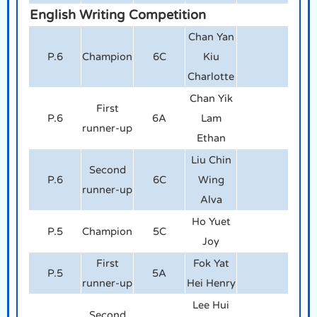
English Writing Competition
Chan Yan
P.6
Champion
6C
Kiu
Charlotte
Chan Yik
First
P.6
6A
Lam
runner-up
Ethan
Liu Chin
Second
P.6
6C
Wing
runner-up
Alva
Ho Yuet
P.5
Champion
5C
Joy
First
Fok Yat
P.5
5A
runner-up
Hei Henry
Lee Hui
Second