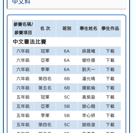
中文科
參賽名稱/
名 次
班別
學生姓名
學生作品
參賽項目
中文書法比賽
六年級
冠軍
6A
薛晨曦
下載
六年級
亞軍
6A
曾昳優
下載
六年級
季軍
6A
劉天一
下載
六年級
第四名
6B
潘允晴
下載
六年級
第五名
6B
鍾凱倫
下載
五年級
冠軍
5C
黃紫盈
下載
五年級
亞軍
5B
謝心翹
下載
五年級
季軍
5B
李心妍
下載
五年級
第四名
5C
謝皓澄
下載