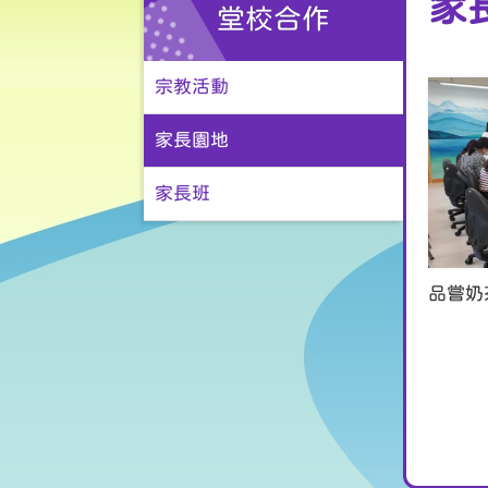
家
堂校合作
宗教活動
家長園地
家長班
品嘗奶