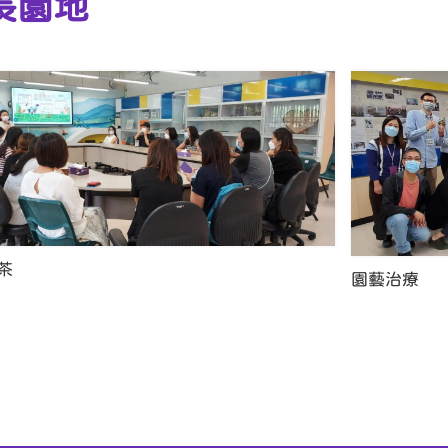
長園地
茶
園藝治療