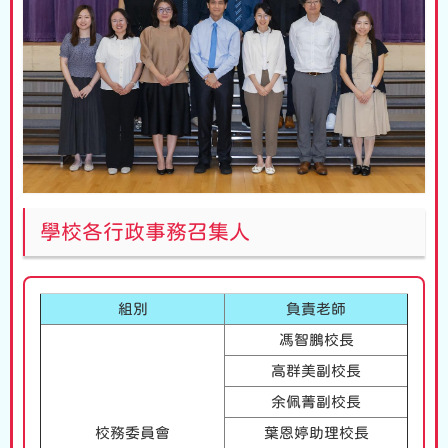
學校各行政事務召集人
組別
負責老師
馮智鵬校長
高群美副校長
余佩菁副校長
校務委員會
葉恩婷助理校長