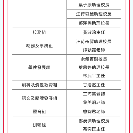
葉子康助理校長
汪荷奇麗助理校長
鄭漢傑助理校長
校務組
黃淑玲主任
汪荷奇麗助理校長
總務及事務組
譚穎霞老師
余佩菁副校長
學教發展組
葉恩婷助理校長
林民平主任
創科及資優教育組
甘浩然主任
王巧笑老師
語文及閱讀發展組
葉美珊老師
靈育組
曾婉君老師
鄭漢傑助理校長
訓輔組
馮奕匡主任