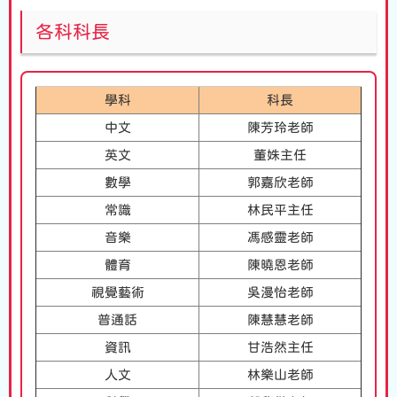
各科科長
學科
科長
中文
陳芳玲老師
英文
董姝主任
數學
郭嘉欣老師
常識
林民平主任
音樂
馮感靈老師
體育
陳曉恩老師
視覺藝術
吳漫怡老師
普通話
陳慧慧老師
資訊
甘浩然主任
人文
林樂山老師