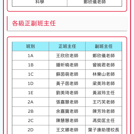
科學
鄭欣儀老師
各級正副班主任
班別
正班主任
副班主任
1A
王欣欣老師
鄭欣儀老師
1B
鍾昕曉老師
曾婉君老師
1C
蘇茵萌老師
林樂山老師
1D
黃子茵老師
梁美玲老師
1E
劉美琦老師
黃淑玲主任
2A
張嘉慧老師
王巧笑老師
2B
余嘉寶老師
陳芳玲老師
2C
陳慧慧老師
馮奕匡主任
2D
王文娜老師
葉子康助理校長