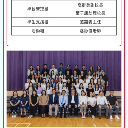
高群美副校長
學校管理組
葉子康助理校長
學生支援組
范嘉雯主任
活動組
潘詠俊老師