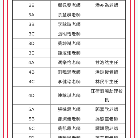
2E
鄭佩雯老師
潘亦為老師
3A
余慧群老師
3B
李詠詩老師
3C
張明怡老師
3D
莫坤琳老師
3E
鍾汶珊老師
4A
馮樂怡老師
甘浩然主任
4B
劉曉恩老師
潘詠俊老師
4C
李健玲老師
林民平主任
汪荷奇麗助理校
4D
連詠琪老師
長
5A
張進思老師
郭嘉欣老師
5B
鄧潔儀老師
馮感靈老師
5C
莫凱恩老師
譚穎霞老師
5D
陳曉恩老師
葉美珊老師