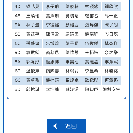
4D
梁芯兒
李子朗
陳俊軒
林穎然
鍾欣欣
4E
王曉瑜
黃澤朗
勞琬靖
羅宙名
馬一正
5A
林子量
李德熙
顏楷朋
張瑋傑
陳子朗
5B
黃芷芊
陳倩盈
馮瑞匡
鍾諾昕
岑日雋
5C
孫蔓寧
朱博琦
陳子涵
伍俊傑
林杰祥
5D
袁啟銳
商慈恩
陳愷凝
王栢謙
余之樂
6A
郭泳彤
簡思博
李昊栩
黃曦澄
李澤熙
6B
温俊熹
黎煦善
林珈羽
李昱希
林峻銘
6C
黃卓盈
鍾梓筠
梁焯嵐
歐宛彤
何澤迅
6D
郭悅琳
李浩楠
蘇浚浠
陳迪臣
陳利安生
返回