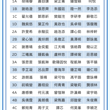
1A
胡靖睿
蕭自謙
梁芷菁
鍾雪穎
何悦
1B
謝皓澄
張思齊
朱國廷
陸一然
李浩添
1C
翟允僖
鄧恩祈
樊鎧滺
李研孝
蘇敬芯
1D
魏紫悠
葉芷伶
黃政也
吳卓翎
張馥雅
2A
許旻希
余駿莀
趙浩添
譚心茹
林梓軒
2B
梁心瑜
黃焯朗
吳傲正
黃澤桸
鄧詠嵐
2C
謝惠晴
金奕藍
江天晴
張皓霖
簡以正
2D
江曦嵐
鍾凱倫
盧梓悠
譚倬甯
莊恩綾
3A
張思言
張凱琳
歐陽因悅
程凱琳
張芊韻
3B
李芷凝
呂品霏
曹海萍
鍾芷晴
鍾仁翊
3C
游朗遙
張晴
梁可怡
馮芊語
雷詠樺
3D
祝曉瑩
蕭栩燊
何青青
梁敏莉
龔頡林
4A
唐感樂
何元濱
曾愷琳
許漢峰
梁宇皓
4B
吳倩霆
黃朗僑
梁雋嘉
邱證家
朱俊熹
4C
鄭宛青
周子文
譚芯
何昊峯
李穎芝