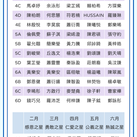
4C
馬卓妤
余泳彤
梁芷嫣
賴柏希
方琛樂
4D
陳柏朗
何思慧
符若楠
HUSSAIN
羅臻琳
4E
林殷悅
李昊宸
蕭衍喬
陳曦悦
鄭樂晞
5A
倫佩雯
蘇子淇
梁睎澄
陳君碩
張守約
5B
翟允翹
簡樂瑩
黃力騰
邱婥錡
黃梓皓
5C
劉峻榮
丘逸文
楊浩東
劉頌謙
劉天晴
5D
葉芷瑩
蕭靈豐
秦詠盈
莊朗裔
吳汶謙
6A
黃樂安
黃樂安
區栩敏
楊溢曦
陳翠嵐
6B
鄧恩健
蕭衍揚
陳智盈
林熒怡
楊卓敏
6C
李晞彤
方啟行
麥楚堯
徐子軒
曹家樺
6D
錢巧兒
羅沛芝
何梓謙
陳子鉞
鄭詠彤
二月
三月
四月
五月
六月
感恩之星
勇敢之星
仁愛之星
公義之星
熱誠之星