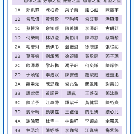
自律之星
好學之星
謙遜之星
智慧之星
希望之星
1A
鄭凱霖
陳柏希
葉子喬
謝心翹
陳熙宇
1B
曾思恆
黃紫盈
李昫晴
曾艾菲
潘碩澧
1C
蔡愷澄
余知穎
陳羨穎
李澤軒
古朗廷
1D
何樂晴
林以澄
吳伯川
陳沛慈
蔡頌懃
2A
毛彥琳
顏伊彤
温鎧浚
徐濼謙
張暟祐
2B
莫展鳴
劉頌茵
徐頌禮
黃丞遜
郭子琛
2C
歐澤恩
黎芯悦
馮子軒
何奕謙
陳琛怡
2D
于頌愉
李浩泯
陳安儀
趙駿庭
鍾嘉迅
3A
羅聿沁
陳思霖
曾兆弘
簡啟剛
謝善如
3B
譚紫柔
黃諾言
譚靝
王善茹
鄧泳祺
3C
陳芊予
江卓喬
譚紫千
黃健霖
陳栢熹
3D
麥昕晴
顏毓霆
王禮信
黎思妍
錢心兒
4A
謝晞藍
杜隼一
林樂軒
李榮施
余嘉恩
4B
林浩均
陳妤蕎
李珈希
江逸楠
梅紫悠